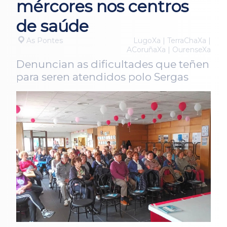
mércores nos centros
de saúde
As Pontes
LugoXa | TerraChaXa |
ACoruñaXa | OurenseXa
Denuncian as dificultades que teñen
para seren atendidos polo Sergas