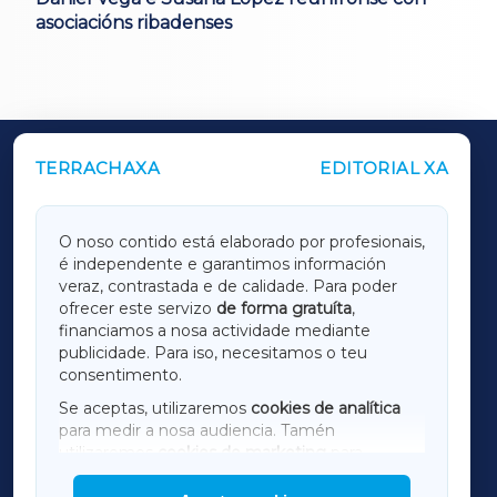
asociacións ribadenses
TERRACHAXA
EDITORIAL XA
OUTROS PERIÓDICOS
GALICIAXA
O noso contido está elaborado por profesionais,
é independente e garantimos información
LUGOXA
veraz, contrastada e de calidade. Para poder
ofrecer este servizo
de forma gratuíta
,
financiamos a nosa actividade mediante
TERRACHAXA
publicidade. Para iso, necesitamos o teu
consentimento.
SARRIAXA
Se aceptas, utilizaremos
cookies de analítica
para medir a nosa audiencia. Tamén
AMARIÑAXA
utilizaremos
cookies de marketing
para
mostrar publicidade de terceiros.