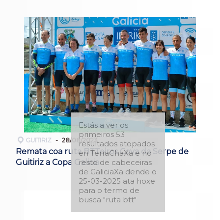
Estás a ver os
primeiros 53
GUITIRIZ
28/08/2023
resultados atopados
Remata coa ruta BTTeiros Cova da Serpe de
en TerraChaXa e no
resto de cabeceiras
Guitiriz a Copa Galicia
de GaliciaXa dende o
25-03-2025 ata hoxe
para o termo de
busca "ruta btt"