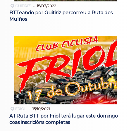
GUITIRIZ
15/03/2022
BTTeando por Guitiriz percorreu a Ruta dos
Muíños
FRIOL
15/10/2021
A I Ruta BTT por Friol terá lugar este domingo
coas inscricións completas