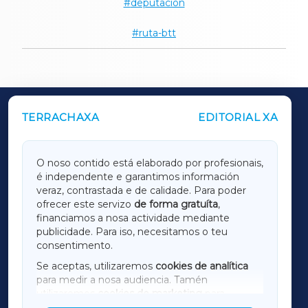
deputacion
ruta-btt
TERRACHAXA
EDITORIAL XA
OUTROS PERIÓDICOS
GALICIAXA
O noso contido está elaborado por profesionais,
é independente e garantimos información
LUGOXA
veraz, contrastada e de calidade. Para poder
ofrecer este servizo
de forma gratuíta
,
financiamos a nosa actividade mediante
TERRACHAXA
publicidade. Para iso, necesitamos o teu
consentimento.
SARRIAXA
Se aceptas, utilizaremos
cookies de analítica
para medir a nosa audiencia. Tamén
AMARIÑAXA
utilizaremos
cookies de marketing
para
mostrar publicidade de terceiros.