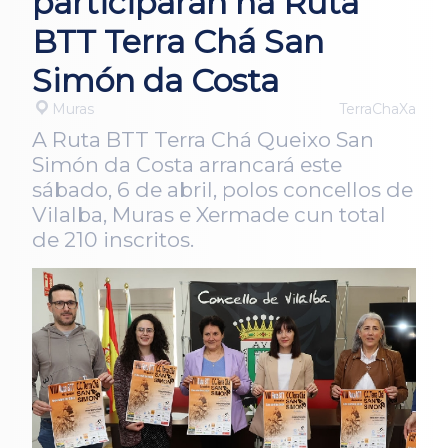
participarán na Ruta
BTT Terra Chá San
Simón da Costa
Muras
TerraChaXa
A Ruta BTT Terra Chá Queixo San
Simón da Costa arrancará este
sábado, 6 de abril, polos concellos de
Vilalba, Muras e Xermade cun total
de 210 inscritos.