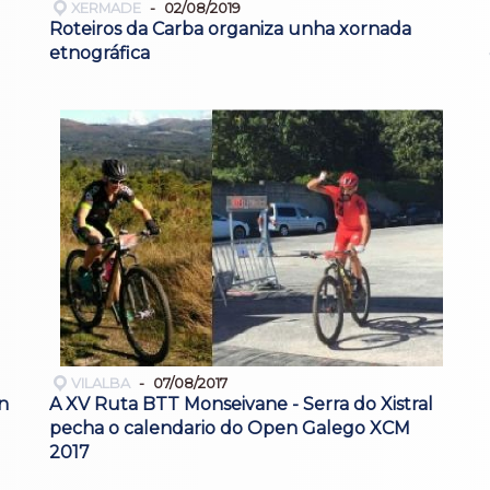
XERMADE
02/08/2019
Roteiros da Carba organiza unha xornada
etnográfica
VILALBA
07/08/2017
n
A XV Ruta BTT Monseivane - Serra do Xistral
pecha o calendario do Open Galego XCM
2017