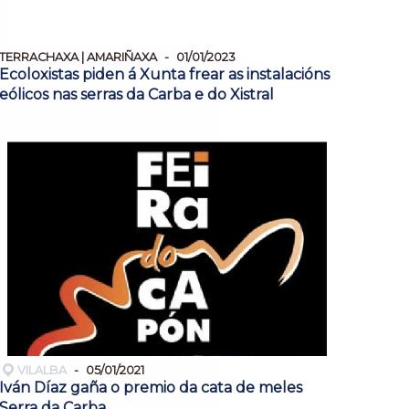
TERRACHAXA | AMARIÑAXA
01/01/2023
Ecoloxistas piden á Xunta frear as instalacións
eólicos nas serras da Carba e do Xistral
VILALBA
05/01/2021
Iván Díaz gaña o premio da cata de meles
Serra da Carba