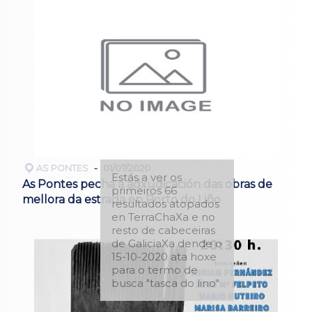
AS PONTES
01/07/2020
Estás a ver os
As Pontes pecha a adxudicación das obras de
primeiros 66
mellora da estrada en Porto do Liño
resultados atopados
en TerraChaXa e no
resto de cabeceiras
de GaliciaXa dende o
15-10-2020 ata hoxe
para o termo de
busca "tasca do lino"