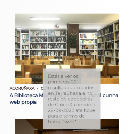
Estás a ver os
primeiros 66
resultados atopados
ACORUÑAXA
02/04/2026
en TerraChaXa e no
A Biblioteca Municipal dá o salto dixital cunha
resto de cabeceiras
web propia
de GaliciaXa dende o
28-09-2022 ata hoxe
para o termo de
busca "web"