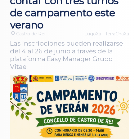
contar con tres turnos
de campamento este
verano
Castro de Rei
LugoXa | TerraChaXa
Las inscripciones pueden realizarse
del 4 al 26 de junio a través de la
plataforma Easy Manager Grupo
Vitae