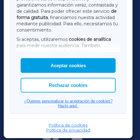
LUGOXA
garantizamos información veraz, contrastada y
de calidad. Para poder ofrecer este servicio
de
forma gratuita
, financiamos nuestra actividad
TERRACHAXA
mediante publicidad. Para ello, necesitamos tu
consentimiento.
SARRIAXA
Si aceptas, utilizaremos
cookies de analítica
para medir nuestra audiencia. También
AMARIÑAXA
utilizaremos
cookies de marketing
para
mostrar publicidad de terceros.
Aceptar cookies
RIBEIRASACRAXA
Asimismo, puedes personalizar la elección de
las cookies que deseas permitir.
ACORUÑAXA
Rechazar cookies
FERROLXA
¿Quieres personalizar tu aceptación de cookies?
Hazlo aquí.
OURENSEXA
Política de cookies
Política de privacidad