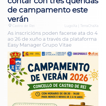
contar con tres quendas
de campamento este
verán
Castro de Rei
LugoXa | TerraChaXa
As inscricións poden facerse ata do 4
ao 26 de xuño a través da plataforma
Easy Manager Grupo Vitae