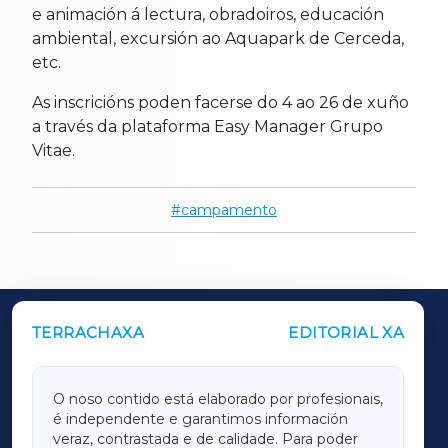
e animación á lectura, obradoiros, educación
ambiental, excursión ao Aquapark de Cerceda,
etc.
As inscricións poden facerse do 4 ao 26 de xuño
a través da plataforma Easy Manager Grupo
Vitae.
campamento
TERRACHAXA
EDITORIAL XA
OUTROS PERIÓDICOS
GALICIAXA
O noso contido está elaborado por profesionais,
é independente e garantimos información
LUGOXA
veraz, contrastada e de calidade. Para poder