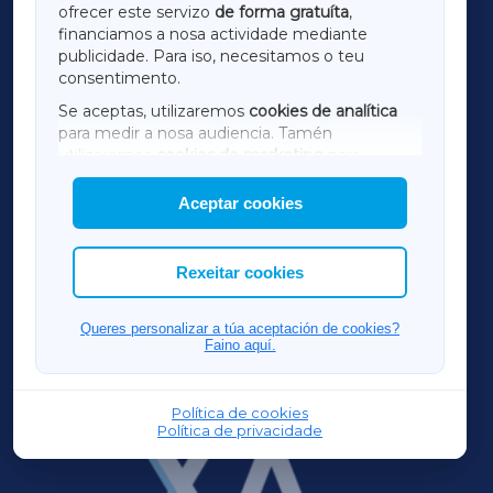
ofrecer este servizo
de forma gratuíta
,
financiamos a nosa actividade mediante
TERRACHAXA
publicidade. Para iso, necesitamos o teu
consentimento.
SARRIAXA
Se aceptas, utilizaremos
cookies de analítica
para medir a nosa audiencia. Tamén
AMARIÑAXA
utilizaremos
cookies de marketing
para
mostrar publicidade de terceiros.
Aceptar cookies
RIBEIRASACRAXA
Así mesmo, podes personalizar a elección das
cookies que desexas permitir.
ACORUÑAXA
Rexeitar cookies
FERROLXA
Queres personalizar a túa aceptación de cookies?
Faino aquí.
OURENSEXA
Política de cookies
Política de privacidade