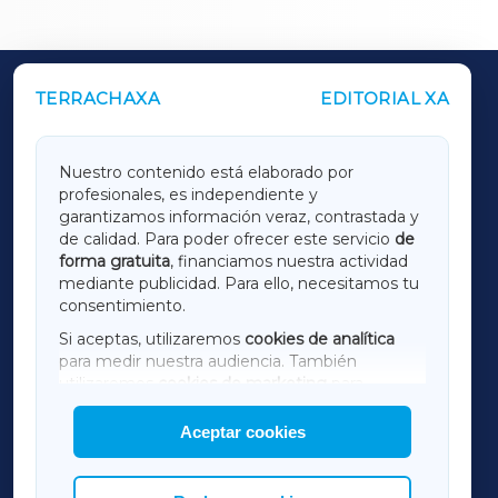
TERRACHAXA
EDITORIAL XA
OUTROS PERIÓDICOS
GALICIAXA
Nuestro contenido está elaborado por
profesionales, es independiente y
LUGOXA
garantizamos información veraz, contrastada y
de calidad. Para poder ofrecer este servicio
de
forma gratuita
, financiamos nuestra actividad
TERRACHAXA
mediante publicidad. Para ello, necesitamos tu
consentimiento.
SARRIAXA
Si aceptas, utilizaremos
cookies de analítica
para medir nuestra audiencia. También
AMARIÑAXA
utilizaremos
cookies de marketing
para
mostrar publicidad de terceros.
Aceptar cookies
RIBEIRASACRAXA
Asimismo, puedes personalizar la elección de
las cookies que deseas permitir.
ACORUÑAXA