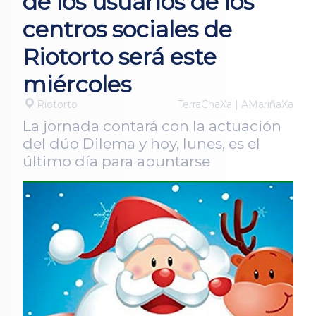
de los usuarios de los
centros sociales de
Riotorto será este
miércoles
Riotorto
TerraChaXa | AMariñaXa
La jornada contará con la actuación
del dúo Dilema y hoy, lunes, es el
último día para apuntarse