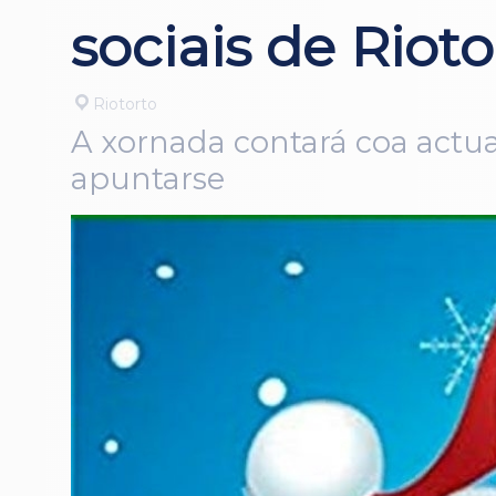
sociais de Riot
Riotorto
A xornada contará coa actua
apuntarse