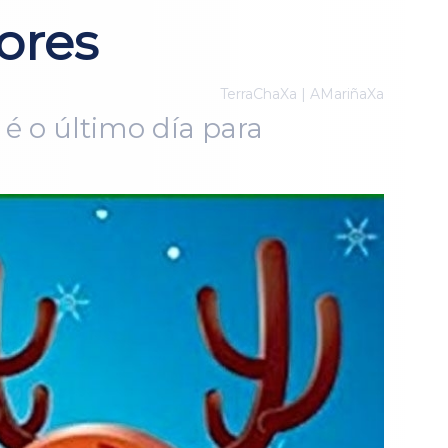
cores
TerraChaXa | AMariñaXa
é o último día para