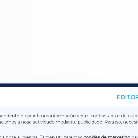
EDITOR
A
TERRACHAXA
pendente e garantimos información veraz, contrastada e de calid
anciamos a nosa actividade mediante publicidade. Para iso, neces
ASACRAXA
ACORUÑAXA
 a nosa audiencia. Tamén utilizaremos
cookies de marketing
par