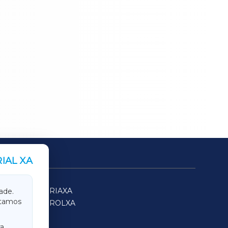
IAL XA
SARRIAXA
ade.
itamos
FERROLXA
a