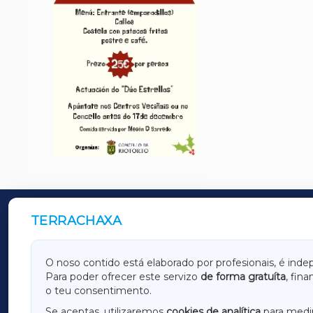
TERRACHAXA
OUTROS PERIÓDICOS
GALICIAXA
LUGOX
O noso contido está elaborado por profesionais, é inde
Para poder ofrecer este servizo
de forma gratuíta
, fin
AMARIÑAXA
RIBEIR
o teu consentimento.
OURENSEXA
Se aceptas, utilizaremos
cookies de analítica
para medir