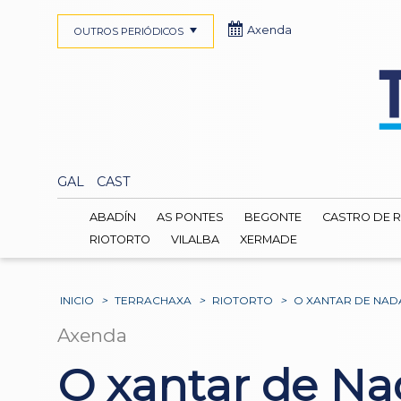
Axenda
OUTROS PERIÓDICOS
GAL
CAST
ABADÍN
AS PONTES
BEGONTE
CASTRO DE R
RIOTORTO
VILALBA
XERMADE
INICIO
>
TERRACHAXA
>
RIOTORTO
>
O XANTAR DE NAD
Axenda
O xantar de Nad