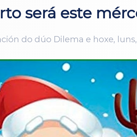
orto será este mér
ción do dúo Dilema e hoxe, luns, 