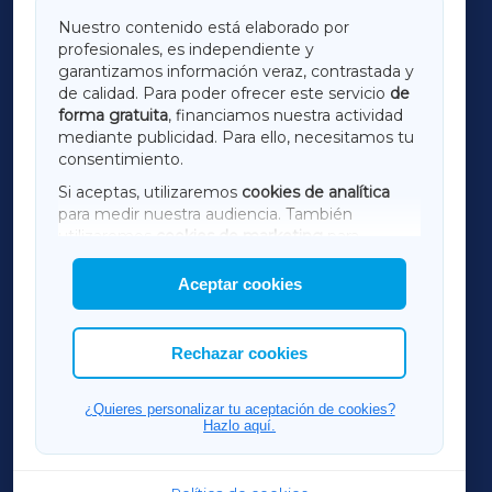
GALICIAXA
Nuestro contenido está elaborado por
profesionales, es independiente y
LUGOXA
garantizamos información veraz, contrastada y
de calidad. Para poder ofrecer este servicio
de
forma gratuita
, financiamos nuestra actividad
TERRACHAXA
mediante publicidad. Para ello, necesitamos tu
consentimiento.
SARRIAXA
Si aceptas, utilizaremos
cookies de analítica
para medir nuestra audiencia. También
AMARIÑAXA
utilizaremos
cookies de marketing
para
mostrar publicidad de terceros.
Aceptar cookies
RIBEIRASACRAXA
Asimismo, puedes personalizar la elección de
las cookies que deseas permitir.
ACORUÑAXA
Rechazar cookies
FERROLXA
¿Quieres personalizar tu aceptación de cookies?
Hazlo aquí.
OURENSEXA