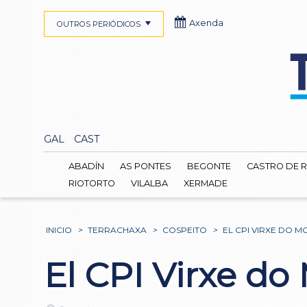
Axenda
OUTROS PERIÓDICOS
GAL
CAST
ABADÍN
AS PONTES
BEGONTE
CASTRO DE R
RIOTORTO
VILALBA
XERMADE
INICIO
>
TERRACHAXA
>
COSPEITO
>
EL CPI VIRXE DO 
El CPI Virxe do