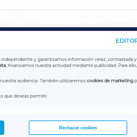
EDITOR
A
TERRACHAXA
s independiente y garantizamos información veraz, contrastada y
ita
, financiamos nuestra actividad mediante publicidad. Para ello,
ASACRAXA
ACORUÑAXA
nuestra audiencia. También utilizaremos
cookies de marketing
p
es que deseas permitir.
ACEBOOK
CONTACTO
NSTAGRAM
EMEROTECA
Rechazar cookies