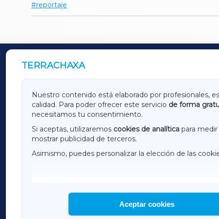
reportaje
TERRACHAXA
OUTROS PERIÓDICOS
GALICIAXA
LUGOX
Nuestro contenido está elaborado por profesionales, e
calidad. Para poder ofrecer este servicio
de forma gratu
AMARIÑAXA
RIBEIR
necesitamos tu consentimiento.
OURENSEXA
Si aceptas, utilizaremos
cookies de analítica
para medir 
mostrar publicidad de terceros.
Asimismo, puedes personalizar la elección de las cooki
F
I
H
Aceptar cookies