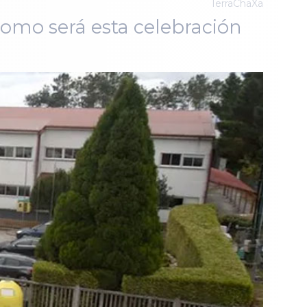
TerraChaXa
como será esta celebración