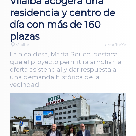
Vilalba acogerá una
residencia y centro de
día con más de 160
plazas
Vilalba
TerraChaXa
La alcaldesa, Marta Rouco, destaca
que el proyecto permitirá ampliar la
oferta asistencial y dar respuesta a
una demanda histórica de la
vecindad