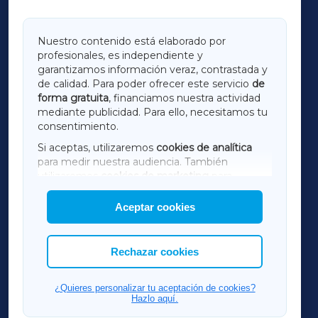
GALICIAXA
Nuestro contenido está elaborado por
profesionales, es independiente y
LUGOXA
garantizamos información veraz, contrastada y
de calidad. Para poder ofrecer este servicio
de
forma gratuita
, financiamos nuestra actividad
TERRACHAXA
mediante publicidad. Para ello, necesitamos tu
consentimiento.
SARRIAXA
Si aceptas, utilizaremos
cookies de analítica
para medir nuestra audiencia. También
AMARIÑAXA
utilizaremos
cookies de marketing
para
mostrar publicidad de terceros.
Aceptar cookies
RIBEIRASACRAXA
Asimismo, puedes personalizar la elección de
las cookies que deseas permitir.
ACORUÑAXA
Rechazar cookies
FERROLXA
¿Quieres personalizar tu aceptación de cookies?
Hazlo aquí.