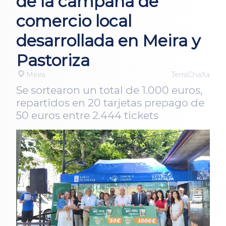
de la campaña de
comercio local
desarrollada en Meira y
Pastoriza
Meira
TerraChaXa
Se sortearon un total de 1.000 euros,
repartidos en 20 tarjetas prepago de
50 euros entre 2.444 tickets