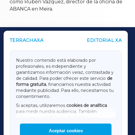
como Rubén Vázquez, director de la oficina de
ABANCA en Meira.
TERRACHAXA
EDITORIAL XA
OUTROS PERIÓDICOS
GALICIAXA
Nuestro contenido está elaborado por
profesionales, es independiente y
LUGOXA
garantizamos información veraz, contrastada y
de calidad. Para poder ofrecer este servicio
de
forma gratuita
, financiamos nuestra actividad
TERRACHAXA
mediante publicidad. Para ello, necesitamos tu
consentimiento.
SARRIAXA
Si aceptas, utilizaremos
cookies de analítica
para medir nuestra audiencia. También
AMARIÑAXA
utilizaremos
cookies de marketing
para
mostrar publicidad de terceros.
Aceptar cookies
RIBEIRASACRAXA
Asimismo, puedes personalizar la elección de