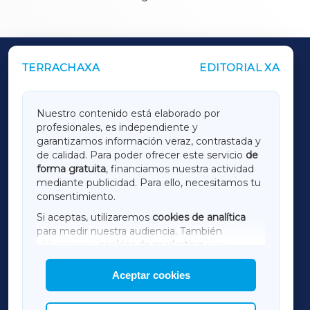
TERRACHAXA
EDITORIAL XA
OUTROS PERIÓDICOS
GALICIAXA
Nuestro contenido está elaborado por
profesionales, es independiente y
LUGOXA
garantizamos información veraz, contrastada y
de calidad. Para poder ofrecer este servicio
de
forma gratuita
, financiamos nuestra actividad
TERRACHAXA
mediante publicidad. Para ello, necesitamos tu
consentimiento.
SARRIAXA
Si aceptas, utilizaremos
cookies de analítica
para medir nuestra audiencia. También
AMARIÑAXA
utilizaremos
cookies de marketing
para
mostrar publicidad de terceros.
Aceptar cookies
RIBEIRASACRAXA
Asimismo, puedes personalizar la elección de
las cookies que deseas permitir.