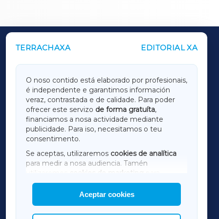
TERRACHAXA
EDITORIAL XA
OUTROS PERIÓDICOS
GALICIAXA
O noso contido está elaborado por profesionais,
é independente e garantimos información
LUGOXA
veraz, contrastada e de calidade. Para poder
ofrecer este servizo
de forma gratuíta
,
financiamos a nosa actividade mediante
TERRACHAXA
publicidade. Para iso, necesitamos o teu
consentimento.
SARRIAXA
Se aceptas, utilizaremos
cookies de analítica
para medir a nosa audiencia. Tamén
AMARIÑAXA
utilizaremos
cookies de marketing
para
mostrar publicidade de terceiros.
Aceptar cookies
RIBEIRASACRAXA
Así mesmo, podes personalizar a elección das
cookies que desexas permitir.