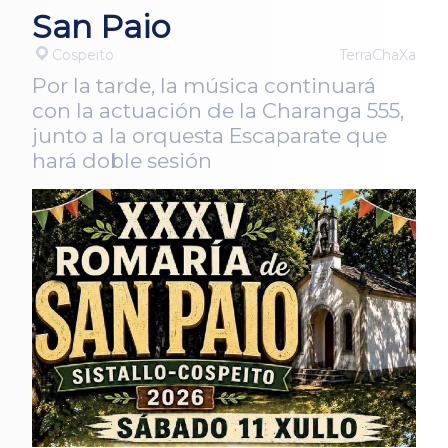
San Paio
Cospeito
TerraChaXa
Por la tarde, la música continuará
con la actuación de la Charanga 555,
junto a la orquesta Escaparate que
hará doble sesión