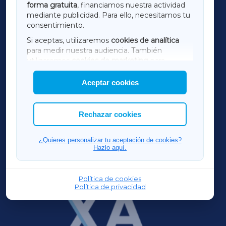
forma gratuita
, financiamos nuestra actividad
TERRACHAXA
mediante publicidad. Para ello, necesitamos tu
consentimiento.
SARRIAXA
Si aceptas, utilizaremos
cookies de analítica
para medir nuestra audiencia. También
AMARIÑAXA
utilizaremos
cookies de marketing
para
mostrar publicidad de terceros.
Aceptar cookies
RIBEIRASACRAXA
Asimismo, puedes personalizar la elección de
las cookies que deseas permitir.
ACORUÑAXA
Rechazar cookies
FERROLXA
¿Quieres personalizar tu aceptación de cookies?
Hazlo aquí.
OURENSEXA
Política de cookies
Política de privacidad