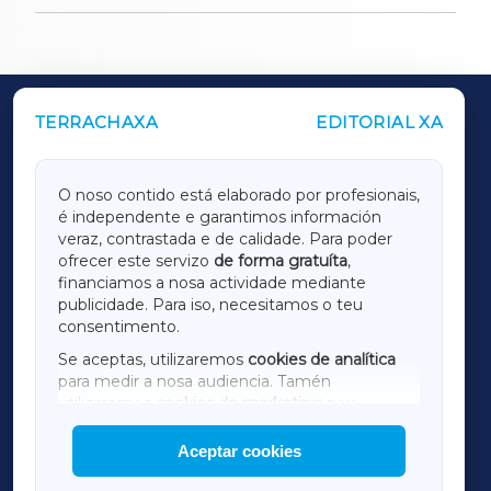
TERRACHAXA
EDITORIAL XA
OUTROS PERIÓDICOS
GALICIAXA
O noso contido está elaborado por profesionais,
é independente e garantimos información
LUGOXA
veraz, contrastada e de calidade. Para poder
ofrecer este servizo
de forma gratuíta
,
financiamos a nosa actividade mediante
TERRACHAXA
publicidade. Para iso, necesitamos o teu
consentimento.
SARRIAXA
Se aceptas, utilizaremos
cookies de analítica
para medir a nosa audiencia. Tamén
AMARIÑAXA
utilizaremos
cookies de marketing
para
mostrar publicidade de terceiros.
Aceptar cookies
RIBEIRASACRAXA
Así mesmo, podes personalizar a elección das
cookies que desexas permitir.