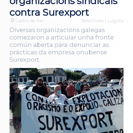
organizacións sindicais
contra Surexport
Castro de Rei
TerraChaXa | LugoXa
Diversas organizacións galegas
comezaron a articular unha fronte
común aberta para denunciar as
prácticas da empresa onubense
Surexport.