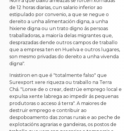
Non! a que baixo ameazas se forcen xornadas
de 12 horas diarias, cun salario inferior ao
estipulado por convenio, a que se negue o
dereito a unha alimentación digna, a unha
hixiene digna ou un trato digno ás persoas
traballadoras, a maioría delas migrantes que,
desprazadas dende outros campos de traballo
que a empresa ten en Huelva e outros lugares,
son mesmo privadas do dereito a unha vivenda
digna".
Insistiron en que é "totalmente falso" que
Surexport xere riqueza ou traballo na Terra
Chá. "Lonxe de o crear, destrúe emprego local e
expulsa xente labrega ao impedir ás pequenas
produtoras o acceso á terra". A maiores de
destruir emprego e contribuir ao
despoboamento das zonas rurais e ao peche de
explotacións agrarias e gandeiras, os postos de