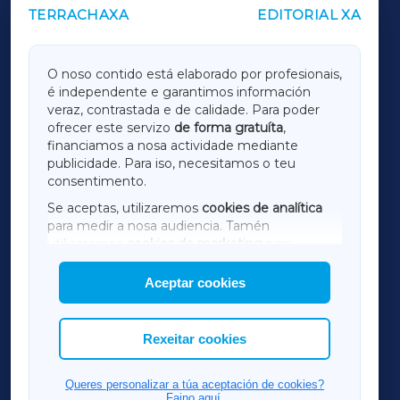
TERRACHAXA
EDITORIAL XA
OUTROS PERIÓDICOS
GALICIAXA
O noso contido está elaborado por profesionais,
é independente e garantimos información
LUGOXA
veraz, contrastada e de calidade. Para poder
ofrecer este servizo
de forma gratuíta
,
financiamos a nosa actividade mediante
TERRACHAXA
publicidade. Para iso, necesitamos o teu
consentimento.
SARRIAXA
Se aceptas, utilizaremos
cookies de analítica
para medir a nosa audiencia. Tamén
AMARIÑAXA
utilizaremos
cookies de marketing
para
mostrar publicidade de terceiros.
Aceptar cookies
RIBEIRASACRAXA
Así mesmo, podes personalizar a elección das
cookies que desexas permitir.
ACORUÑAXA
Rexeitar cookies
FERROLXA
Queres personalizar a túa aceptación de cookies?
Faino aquí.