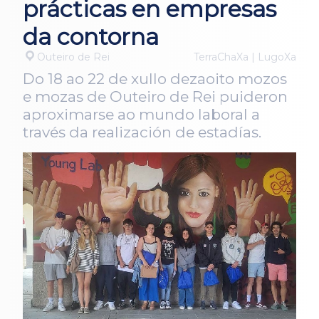
prácticas en empresas
da contorna
Outeiro de Rei
TerraChaXa | LugoXa
Do 18 ao 22 de xullo dezaoito mozos
e mozas de Outeiro de Rei puideron
aproximarse ao mundo laboral a
través da realización de estadías.