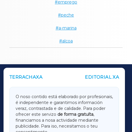
emprego
peche
a-marina
alcoa
TERRACHAXA
EDITORIAL XA
OUTROS PERIÓDICOS
GALICIAXA
O noso contido está elaborado por profesionais,
é independente e garantimos información
LUGOXA
veraz, contrastada e de calidade. Para poder
ofrecer este servizo
de forma gratuíta
,
financiamos a nosa actividade mediante
TERRACHAXA
publicidade. Para iso, necesitamos o teu
consentimento.