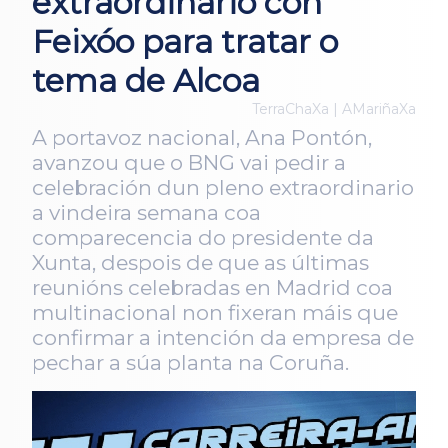
extraordinario con
Feixóo para tratar o
tema de Alcoa
TerraChaXa | AMariñaXa
A portavoz nacional, Ana Pontón,
avanzou que o BNG vai pedir a
celebración dun pleno extraordinario
a vindeira semana coa
comparecencia do presidente da
Xunta, despois de que as últimas
reunións celebradas en Madrid coa
multinacional non fixeran máis que
confirmar a intención da empresa de
pechar a súa planta na Coruña.