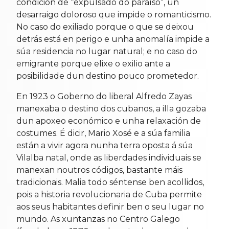
condición de “expulsado do paraíso”, un
desarraigo doloroso que impide o romanticismo.
No caso do exiliado porque o que se deixou
detrás está en perigo e unha anomalía impide a
súa residencia no lugar natural; e no caso do
emigrante porque elixe o exilio ante a
posibilidade dun destino pouco prometedor.
En 1923 o Goberno do liberal Alfredo Zayas
manexaba o destino dos cubanos, a illa gozaba
dun apoxeo económico e unha relaxación de
costumes. É dicir, Mario Xosé e a súa familia
están a vivir agora nunha terra oposta á súa
Vilalba natal, onde as liberdades individuais se
manexan noutros códigos, bastante máis
tradicionais. Malia todo séntense ben acollidos,
pois a historia revolucionaria de Cuba permite
aos seus habitantes definir ben o seu lugar no
mundo. As xuntanzas no Centro Galego