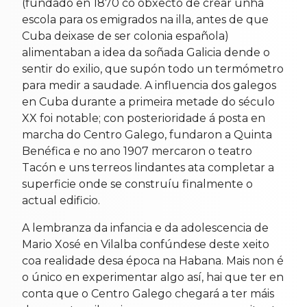
(fundado en 1870 co obxecto de crear unha
escola para os emigrados na illa, antes de que
Cuba deixase de ser colonia española)
alimentaban a idea da soñada Galicia dende o
sentir do exilio, que supón todo un termómetro
para medir a saudade. A influencia dos galegos
en Cuba durante a primeira metade do século
XX foi notable; con posterioridade á posta en
marcha do Centro Galego, fundaron a Quinta
Benéfica e no ano 1907 mercaron o teatro
Tacón e uns terreos lindantes ata completar a
superficie onde se construíu finalmente o
actual edificio.
A lembranza da infancia e da adolescencia de
Mario Xosé en Vilalba confúndese deste xeito
coa realidade desa época na Habana. Mais non é
o único en experimentar algo así, hai que ter en
conta que o Centro Galego chegará a ter máis