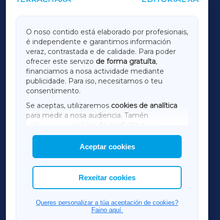
OUTROS PERIÓDICOS
GALICIAXA
O noso contido está elaborado por profesionais,
é independente e garantimos información
LUGOXA
veraz, contrastada e de calidade. Para poder
ofrecer este servizo
de forma gratuíta
,
financiamos a nosa actividade mediante
TERRACHAXA
publicidade. Para iso, necesitamos o teu
consentimento.
SARRIAXA
Se aceptas, utilizaremos
cookies de analítica
para medir a nosa audiencia. Tamén
AMARIÑAXA
utilizaremos
cookies de marketing
para
mostrar publicidade de terceiros.
Aceptar cookies
RIBEIRASACRAXA
Así mesmo, podes personalizar a elección das
cookies que desexas permitir.
ACORUÑAXA
Rexeitar cookies
FERROLXA
Queres personalizar a túa aceptación de cookies?
Faino aquí.