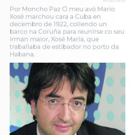
TerraChaXa
Por Moncho Paz O meu avó Mario
Xosé marchou cara a Cuba en
decembro de 1922, collendo un
barco na Coruña para reunirse co seu
irmán maior, Xosé María, que
traballaba de estibador no porto da
Habana.