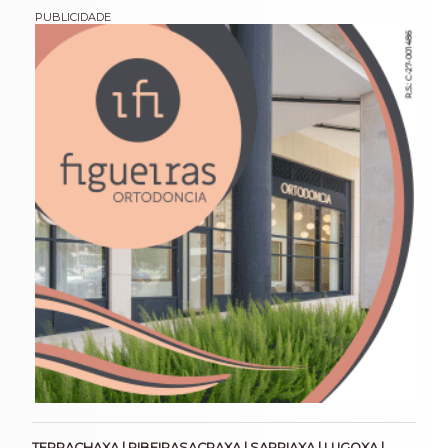
TERRACHAXA | RIBEIRASACRAXA | SARRIAXA | LUGOXA |