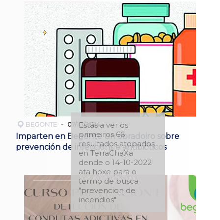
Estás a ver os
BEGONTE
07/10/2024
primeiros 66
Imparten en Begonte un obradoiro sobre
resultados atopados
prevención de infeccións e antibióticos
en TerraChaXa
dende o 14-10-2022
ata hoxe para o
termo de busca
"prevencion de
incendios"