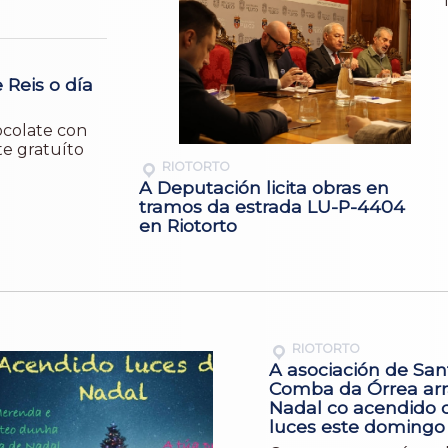
 Reis o día
ocolate con
te gratuíto
RIOTORTO
A Deputación licita obras en
tramos da estrada LU-P-4404
en Riotorto
RIOTORTO
A asociación de San
Comba da Órrea arr
Nadal co acendido 
luces este domingo