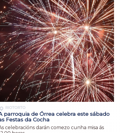
RIOTORTO
A parroquia de Órrea celebra este sábado
as Festas da Cocha
As celebracións darán comezo cunha misa ás