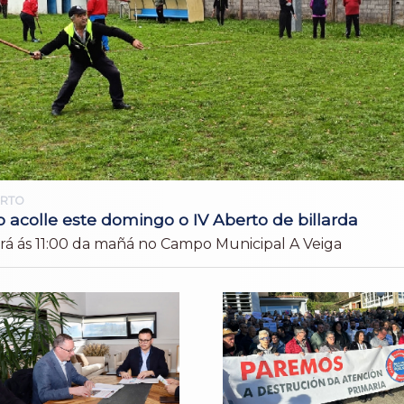
ORTO
o acolle este domingo o IV Aberto de billarda
será ás 11:00 da mañá no Campo Municipal A Veiga