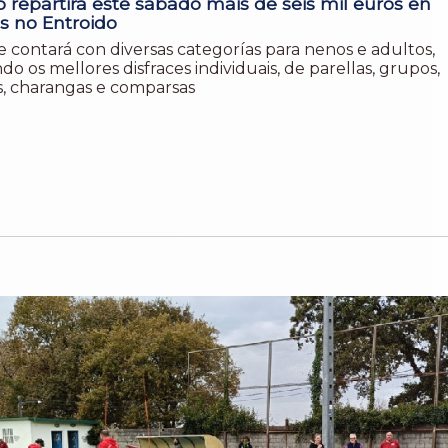
o repartirá este sábado máis de seis mil euros en
s no Entroido
e contará con diversas categorías para nenos e adultos,
o os mellores disfraces individuais, de parellas, grupos,
s, charangas e comparsas