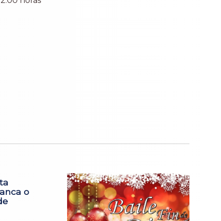
12.00 horas
ta
anca o
de