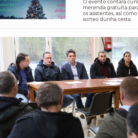
O evento contará cun
merenda gratuíta par
os asistentes, así como
sorteo dunha cesta