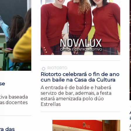
RIOTORTO
Riotorto celebrará o fin de ano
cun baile na Casa da Cultura
se
A entrada é de balde e haberá
servizo de bar, ademais, a festa
tiva baseada
estará amenizada polo dúo
 as docentes
Estrellas
ra das