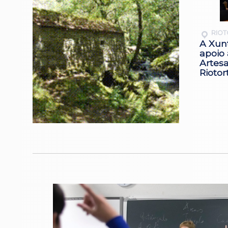
RIO
A Xun
apoio 
Artesa
Riotor