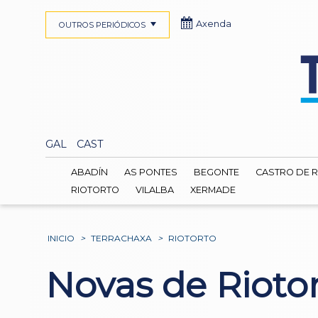
Axenda
OUTROS PERIÓDICOS
GAL
CAST
ABADÍN
AS PONTES
BEGONTE
CASTRO DE R
RIOTORTO
VILALBA
XERMADE
INICIO
>
TERRACHAXA
>
RIOTORTO
Novas de Rioto