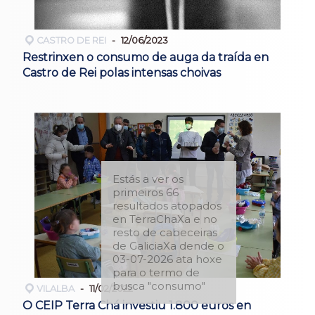
CASTRO DE REI
12/06/2023
Restrinxen o consumo de auga da traída en
Castro de Rei polas intensas choivas
Estás a ver os
primeiros 66
resultados atopados
en TerraChaXa e no
resto de cabeceiras
de GaliciaXa dende o
03-07-2026 ata hoxe
para o termo de
busca "consumo"
VILALBA
11/02/2022
O CEIP Terra Chá investiu 1.800 euros en