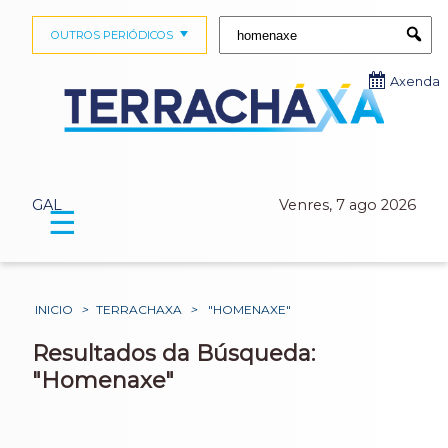
Buscar:
OUTROS PERIÓDICOS
Submi
Axenda
GAL
Venres, 7 ago 2026
☰
INICIO
>
TERRACHAXA
>
"HOMENAXE"
Resultados da Búsqueda:
"Homenaxe"