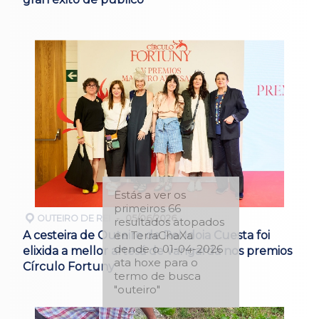
Estás a ver os
primeiros 66
OUTEIRO DE REI
05/06/2026
resultados atopados
A cesteira de Outeiro de Rei Idoia Cuesta foi
en TerraChaXa
dende o 01-04-2026
elixida a mellor artesá de vangarda nos premios
ata hoxe para o
Círculo Fortuny
termo de busca
"outeiro"