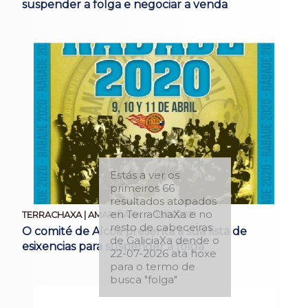
suspender a folga e negociar a venda
Estás a ver os
primeiros 66
resultados atopados
en TerraChaXa e no
TERRACHAXA | AMARIÑAXA
15/01/2021
resto de cabeceiras
O comité de Alcoa presenta a súa lista de
de GaliciaXa dende o
esixencias para suspender a folga
22-07-2026 ata hoxe
para o termo de
busca "folga"