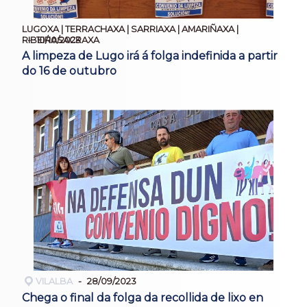
LUGOXA | TERRACHAXA | SARRIAXA | AMARIÑAXA |
10/10/2023
RIBEIRASACRAXA
A limpeza de Lugo irá á folga indefinida a partir
do 16 de outubro
VILALBA
28/09/2023
Chega o final da folga da recollida de lixo en