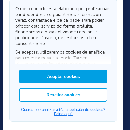
GALICIAXA
O noso contido está elaborado por profesionais,
é independente e garantimos información
LUGOXA
veraz, contrastada e de calidade. Para poder
ofrecer este servizo
de forma gratuíta
,
financiamos a nosa actividade mediante
TERRACHAXA
publicidade. Para iso, necesitamos o teu
consentimento.
SARRIAXA
Se aceptas, utilizaremos
cookies de analítica
para medir a nosa audiencia. Tamén
AMARIÑAXA
utilizaremos
cookies de marketing
para
mostrar publicidade de terceiros.
Aceptar cookies
RIBEIRASACRAXA
Así mesmo, podes personalizar a elección das
cookies que desexas permitir.
ACORUÑAXA
Rexeitar cookies
FERROLXA
Queres personalizar a túa aceptación de cookies?
Faino aquí.
OURENSEXA